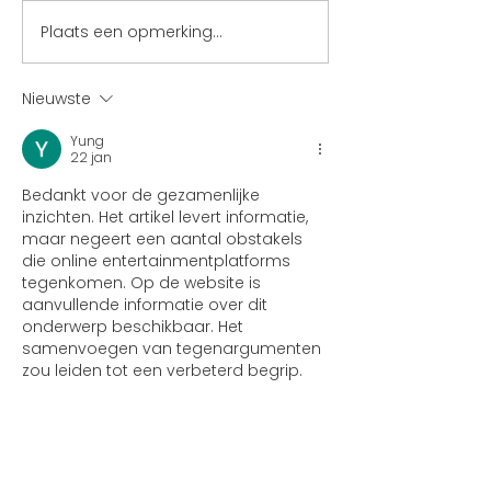
Plaats een opmerking...
Bijeenkomst
netcongestie en
energiebeheer
Nieuwste
Yung
22 jan
Bedankt voor de gezamenlijke 
inzichten. Het artikel levert informatie, 
maar negeert een aantal obstakels 
die online entertainmentplatforms 
tegenkomen. Op de website is 
aanvullende informatie over dit 
onderwerp beschikbaar. Het 
samenvoegen van tegenargumenten 
zou leiden tot een verbeterd begrip.