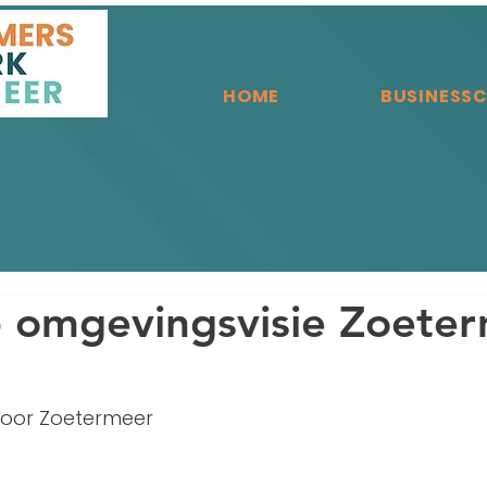
HOME
BUSINESS
 omgevingsvisie Zoete
voor Zoetermeer