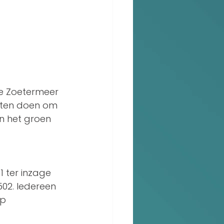
e Zoetermeer 
eten doen om 
n het groen 
1 ter inzage 
02. Iedereen 
p 