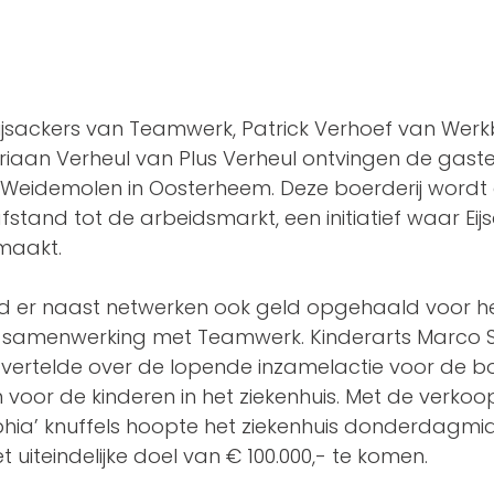
ijsackers van Teamwerk, Patrick Verhoef van Werkb
iaan Verheul van Plus Verheul ontvingen de gasten
 Weidemolen in Oosterheem. Deze boerderij wordt
tand tot de arbeidsmarkt, een initiatief waar Eijs
maakt. 
erd er naast netwerken ook geld opgehaald voor h
in samenwerking met Teamwerk. Kinderarts Marco 
vertelde over de lopende inzamelactie voor de b
 voor de kinderen in het ziekenhuis. Met de verkoo
phia’ knuffels hoopte het ziekenhuis donderdagm
et uiteindelijke doel van € 100.000,- te komen. 