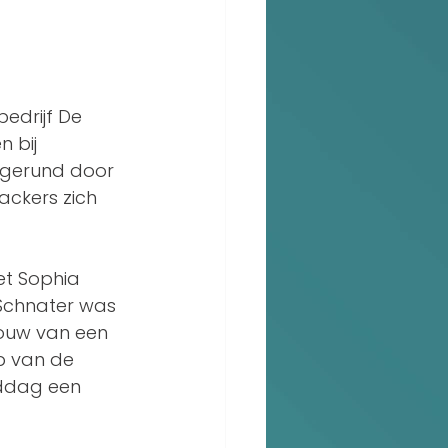
edrijf De 
 bij 
 gerund door 
ackers zich 
et Sophia 
Schnater was 
ouw van een 
p van de 
iddag een 