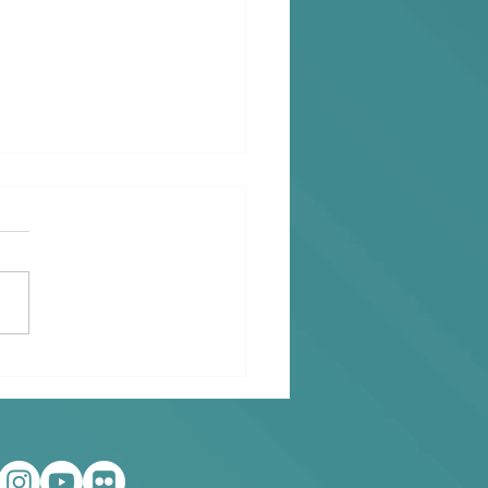
enkomst netcongestie
nergiebeheer