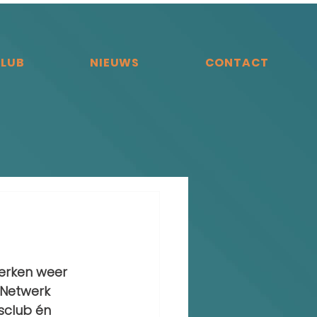
CLUB
NIEUWS
CONTACT
erken weer 
 Netwerk 
sclub én 