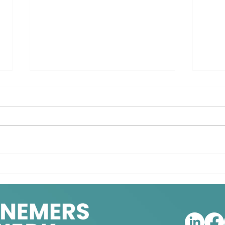
Pickleball
Bije
en e