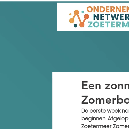
Een zonn
Zomerbor
De eerste week n
beginnen. Afgelope
Zoetermeer Zomerb